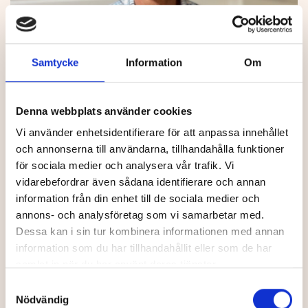
Göran Törnblom, chef för frivården i Stockholm.
Samtycke
Information
Om
När en person döms och börjar avtjäna ett straff i anstalt
Denna webbplats använder cookies
eller i frivård inleds verkställigheten alltid med en
Vi använder enhetsidentifierare för att anpassa innehållet
bedömning av risk, behov och mottaglighet – det som i
och annonserna till användarna, tillhandahålla funktioner
Kriminalvården kallas RBM-modellen.
för sociala medier och analysera vår trafik. Vi
Riskbedömningarna är avgörande för att kunna utforma
vidarebefordrar även sådana identifierare och annan
insatserna på ett träffsäkert sätt.
information från din enhet till de sociala medier och
annons- och analysföretag som vi samarbetar med.
Risk, behov och mottaglighet är centrala begrepp i vår
Dessa kan i sin tur kombinera informationen med annan
vardag. Vår uppgift är att arbeta med klientens
information som du har tillhandahållit eller som de har
kriminogena behov och skapa en struktur för att minska
samlat in när du har använt deras tjänster.
risken för återfall i brott, säger Göran Törnblom, chef för
Samtyckesval
frivården i Stockholm.
Nödvändig