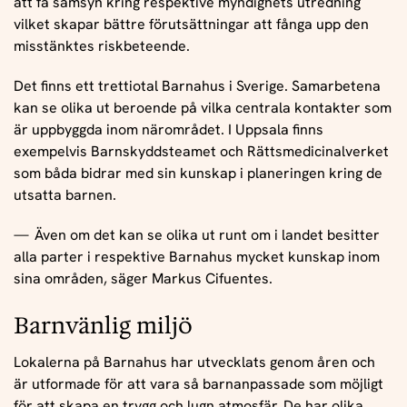
att få samsyn kring respektive myndighets utredning
vilket skapar bättre förutsättningar att fånga upp den
misstänktes riskbeteende.
Det finns ett trettiotal Barnahus i Sverige. Samarbetena
kan se olika ut beroende på vilka centrala kontakter som
är uppbyggda inom närområdet. I Uppsala finns
exempelvis Barnskyddsteamet och Rättsmedicinalverket
som båda bidrar med sin kunskap i planeringen kring de
utsatta barnen.
Även om det kan se olika ut runt om i landet besitter
alla parter i respektive Barnahus mycket kunskap inom
sina områden, säger Markus Cifuentes.
Barnvänlig miljö
Lokalerna på Barnahus har utvecklats genom åren och
är utformade för att vara så barnanpassade som möjligt
för att skapa en trygg och lugn atmosfär. De har olika