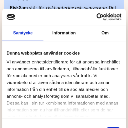
RiskSam
står för
riskhantering och samverkan
. Det
är en modell som har utvecklats för att fungera som
en brygga mellan riskbedömning och praktisk
hantering av våld i nära relationer. Metoden kan
Samtycke
Information
Om
användas av till exempel polis och socialtjänst och
bygger på att befintliga riskbedömningar från olika
aktörer sammanställs och tolkas gemensamt i
Denna webbplats använder cookies
strukturerade möten.
Vi använder enhetsidentifierare för att anpassa innehållet
Metoden inkluderar:
och annonserna till användarna, tillhandahålla funktioner
för sociala medier och analysera vår trafik. Vi
Riskbedömning (t.ex. SARA och FREDA)
vidarebefordrar även sådana identifierare och annan
Identifiering av risk-, skydds- och
information från din enhet till de sociala medier och
sårbarhetsfaktorer
annons- och analysföretag som vi samarbetar med.
Dessa kan i sin tur kombinera informationen med annan
Gemensam prioritering av ärenden
information som du har tillhandahållit eller som de har
Samverkansmöten med fokus på
samlat in när du har använt deras tjänster.
genomförbarhet
Samtyckesval