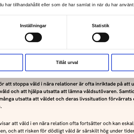
har tillhandahållit eller som de har samlat in när du har använt 
n: “Våldsutsatta kvinnor – samhällets ansvar” (Nationellt ce
 2019)
Inställningar
Statistik
Eftervåld
: “Prevalence of intimate partner violence and its associati
f depression; a cross-sectional study based on a female p
Sweden” (Göteborgs universitet 2017)
Tillåt urval
artikel: “Violence against women and consequent health pr
ased study” (Scandinavian Journal of Public Health 2003)
ör att stoppa våld i nära relationer är ofta inriktade på att
åld och att hjälpa utsatta att lämna våldsutövaren. Samtid
n: “Jag visste inte att vården kunde hjälpa mig.” Om kvinnors
många utsatta att våldet och deras livssituation förvärrats 
 nära relationer i Region Stockholm” (Region Stockholm 2022
.
: ”Exposed to violence” (Uppsala universitet 2020)
isar att våld i en nära relation ofta fortsätter och kan eskal
n, och att risken för dödligt våld är särskilt hög under tiden