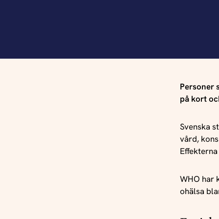
Personer s
på kort och
Svenska st
vård, kons
Effekterna
WHO har ko
ohälsa bla