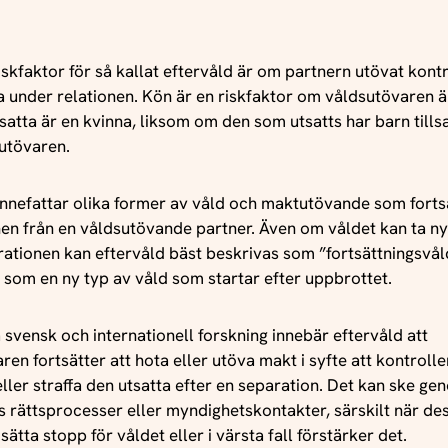
artikel: “Risk of common psychiatric disorders, suicidal be
ure mortality following violent victimisation: A matched c
mparison study of 127,628 people who experienced violenc
riskfaktor för så kallat eftervåld är om partnern utövat kont
nd Sweden” (PLOS Medicine 2024)
a under relationen. Kön är en riskfaktor om våldsutövaren 
satta är en kvinna, liksom om den som utsatts har barn til
utövaren.
innefattar olika former av våld och maktutövande som fortsä
en från en våldsutövande partner. Även om våldet kan ta n
rationen kan eftervåld bäst beskrivas som ”fortsättningsvål
 som en ny typ av våld som startar efter uppbrottet.
 svensk och internationell forskning innebär eftervåld att
ren fortsätter att hota eller utöva makt i syfte att kontrolle
ler straffa den utsatta efter en separation. Det kan ske ge
 rättsprocesser eller myndighetskontakter, särskilt när des
sätta stopp för våldet eller i värsta fall förstärker det.