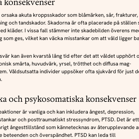
a konsekvenser
 orsaka akuta kroppsskador som blåmärken, sår, frakturer,
ing och tandskador. Skadorna är ofta placerade på ställen
med kläder. I vissa fall stämmer inte skadebilden överens m
g som ges, vilket kan väcka misstankar om att våld ligger 
svär kan även kvarstå lång tid efter det att våldet upphört 
onisk smärta, huvudvärk, yrsel, trötthet och diffusa mag-
m. Våldsutsatta individer uppsöker ofta sjukvård för just 
.
ka och psykosomatiska konsekvenser
eaktioner är vanliga och kan inkludera ångest, depression,
tankar och posttraumatiskt stressyndrom, PTSD. Det är ett 
rigt ångesttillstånd som kännetecknas av återupplevande a
 beteenden och överspändhet. PTSD kan leda till