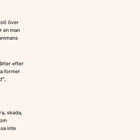
haviours,
ohort and
e in
roll över
är en man
lsammans
tter efter
ya former
d”,
ra, skada,
nom
sa inte