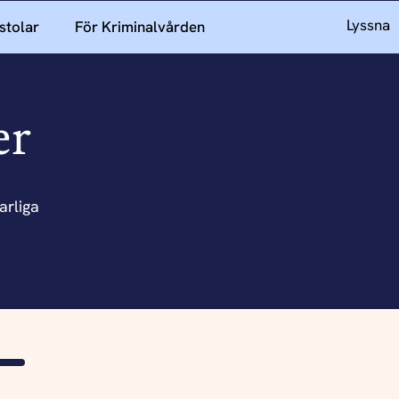
Lyssna
stolar
För Kriminalvården
er
arliga