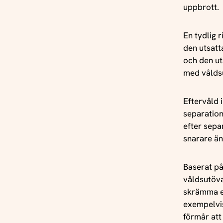
Forsknings
uppbrott.
and premat
sibling-co
En tydlig 
Finland a
den utsatt
och den ut
med vålds
Eftervåld 
separation
efter sepa
snarare än
Baserat på
våldsutöva
skrämma el
exempelvis
förmår att 