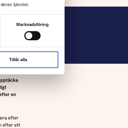
deras tjänster.
ntrum för
Marknadsföring
on with
opulation
Tillåt alla
oblems: a
 upptäcka
igt
 utsatthet
efter en
)
era efter
 efter ett