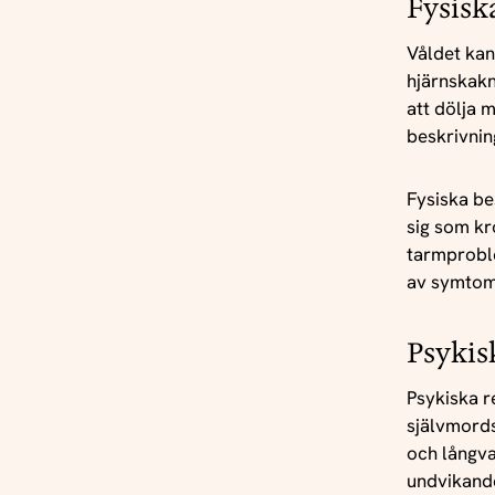
Fysisk
Våldet kan
hjärnskakn
att dölja 
beskrivnin
Fysiska be
sig som kr
tarmproble
av symtom
Psykis
Psykiska r
självmords
och långva
undvikande