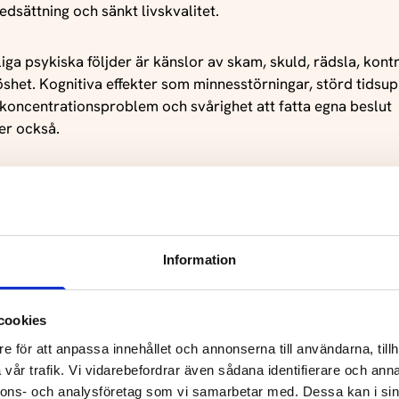
edsättning och sänkt livskvalitet.
iga psykiska följder är känslor av skam, skuld, rädsla, kontr
öshet. Kognitiva effekter som minnesstörningar, störd tidsup
, koncentrationsproblem och svårighet att fatta egna beslut
r också.
thet är dessutom en känd riskfaktor för utveckling av psyki
jälvskadebeteende, missbruk och självmord.
Information
cookies
n: “Global and regional estimates of violence against women
e för att anpassa innehållet och annonserna till användarna, tillh
ll sidans topp
 and health effects of intimate partner violence and non-pa
vår trafik. Vi vidarebefordrar även sådana identifierare och anna
olence.” (WHO 2013)
nnons- och analysföretag som vi samarbetar med. Dessa kan i sin