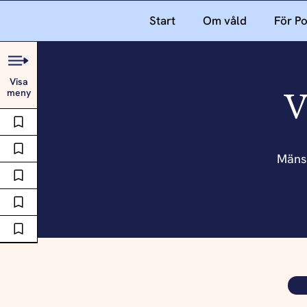
Start
Om våld
För P
Visa
V
meny
Mäns 