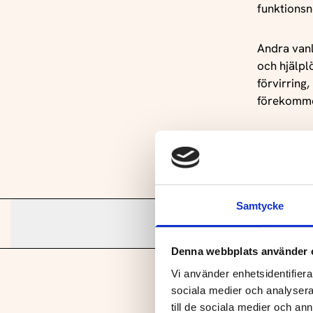
funktionsn
Andra vanl
och hjälpl
förvirring
förekomme
Våldsutsat
sjukdom, s
Samtycke
Källor
Denna webbplats använder 
Publikatio
Vi använder enhetsidentifierar
Tillbaka ti
prevalence
sociala medier och analysera 
sexual vi
till de sociala medier och a