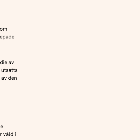
 som
repade
udie av
 utsatts
d av den
re
 våld i