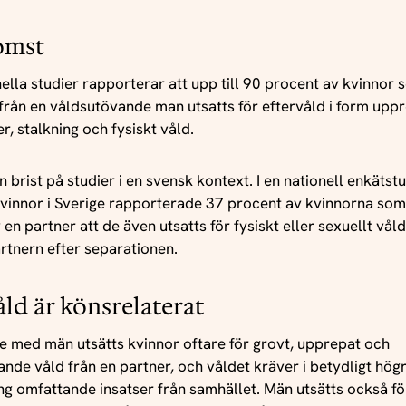
omst
nella studier rapporterar att upp till 90 procent av kvinnor
från en våldsutövande man utsatts för eftervåld i form upp
r, stalkning och fysiskt våld.
n brist på studier i en svensk kontext. I en nationell enkätst
vinnor i Sverige rapporterade 37 procent av kvinnorna som
 en partner att de även utsatts för fysiskt eller sexuellt vål
artnern efter separationen.
åld är könsrelaterat
se med män utsätts kvinnor oftare för grovt, upprepat och
ande våld från en partner, och våldet kräver i betydligt hög
ng omfattande insatser från samhället. Män utsätts också för