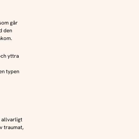
 som går
ed den
bakom.
och yttra
den typen
allvarligt
v traumat,