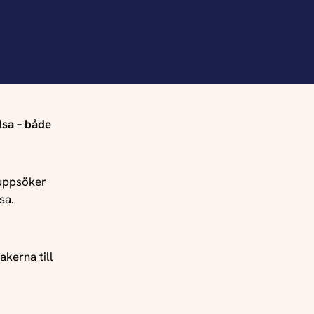
lsa – både
 uppsöker
sa.
akerna till