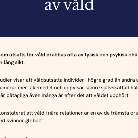
av våld
om utsatts för våld drabbas ofta av fysisk och psykisk ohä
 lång sikt.
udier visar att våldsutsatta individer i högre grad än andra
umerar mer läkemedel och uppvisar sämre självskattad häl
 är påtagliga även många år efter det att våldet upphört.
nstaterat att våld i nära relationer är en av de främsta ors
nd kvinnor globalt.