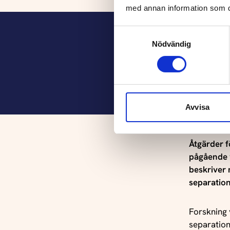
med annan information som du 
Publikatio
Samtyckesval
kvinnofrid
Nödvändig
Avhandling
symptoms o
sample in 
Avvisa
Forsknings
register-b
Åtgärder f
pågående v
Publikatio
beskriver 
för våld i
separation
Avhandling
Forskning v
separatione