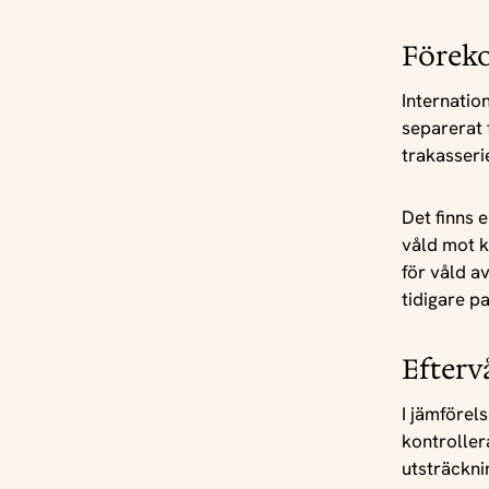
Förek
Internatio
separerat 
trakasserie
Det finns e
våld mot k
för våld av
tidigare p
Efterv
I jämförel
kontroller
utsträckni